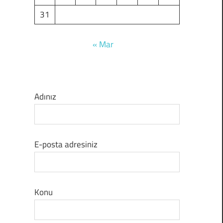
31
« Mar
Adınız
E-posta adresiniz
Konu