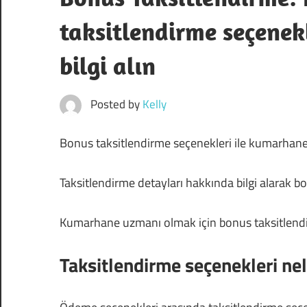
taksitlendirme seçenek
bilgi alın
Posted by
Kelly
Bonus taksitlendirme seçenekleri ile kumarhane b
Taksitlendirme detayları hakkında bilgi alarak bon
Kumarhane uzmanı olmak için bonus taksitlendir
Taksitlendirme seçenekleri nel