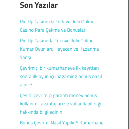
Son Yazılar
Pin Up Casino’da Türkiye’deki Online
Casino Para Çekme ve Bonuslar
Pin Up Casinoda Türkiye’deki Online
Kumar Oyunları: Heyecan ve Kazanma
Şansı
Çevrimiçi bir kumarhaneye ilk kayıttan
sonra ilk oyun içi inagaming bonus nasıl
alınır?
Çeşitli çevrimiçi garanti money bonus
kullanımı, avantajları ve kullanılabilirliği
hakkında bilgi edinin
Bonus Çevrimi Nasıl Yapılır?: Kumarhane