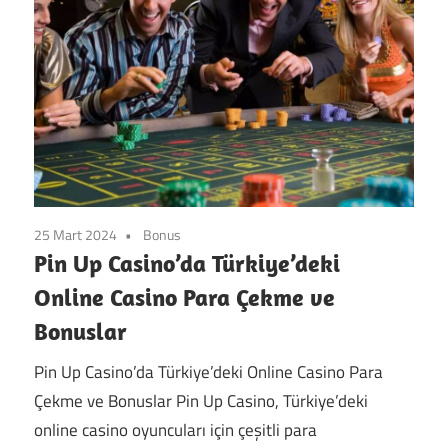
sadakat
programları
gibi
birçok
avantajdan
yararlanabilirsiniz.
25 Mart 2024
Bonus
Pin Up Casino’da Türkiye’deki
Online Casino Para Çekme ve
Bonuslar
Pin Up Casino’da Türkiye’deki Online Casino Para
Çekme ve Bonuslar Pin Up Casino, Türkiye’deki
online casino oyuncuları için çeşitli para