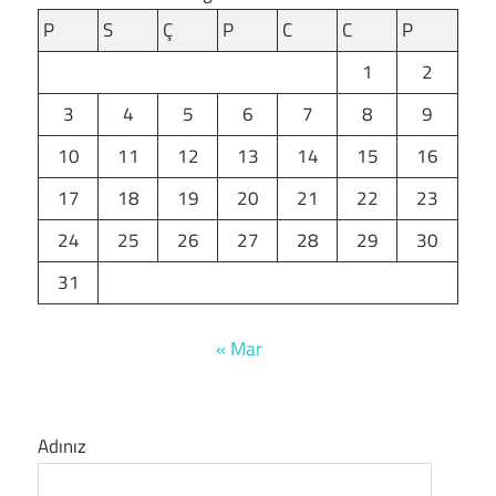
P
S
Ç
P
C
C
P
1
2
3
4
5
6
7
8
9
10
11
12
13
14
15
16
17
18
19
20
21
22
23
24
25
26
27
28
29
30
31
« Mar
Adınız