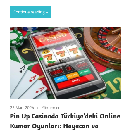
Continue reading
25 Mart 2024
Yöntemler
Pin Up Casinoda Türkiye’deki Online
Kumar Oyunları: Heyecan ve