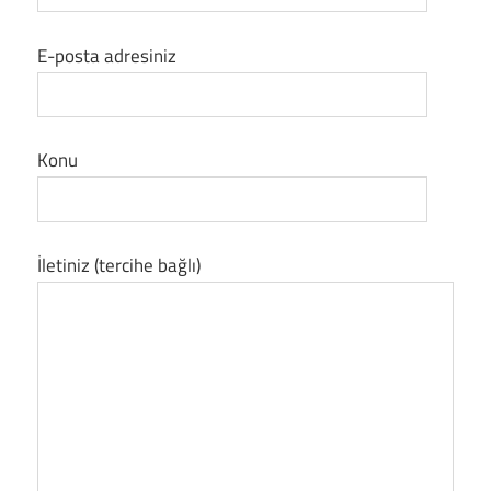
E-posta adresiniz
Konu
İletiniz (tercihe bağlı)