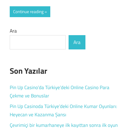
Continue reading
Ara
Ara
Son Yazılar
Pin Up Casino’da Türkiye’deki Online Casino Para
Çekme ve Bonuslar
Pin Up Casinoda Türkiye’deki Online Kumar Oyunları:
Heyecan ve Kazanma Şansı
Çevrimiçi bir kumarhaneye ilk kayıttan sonra ilk oyun