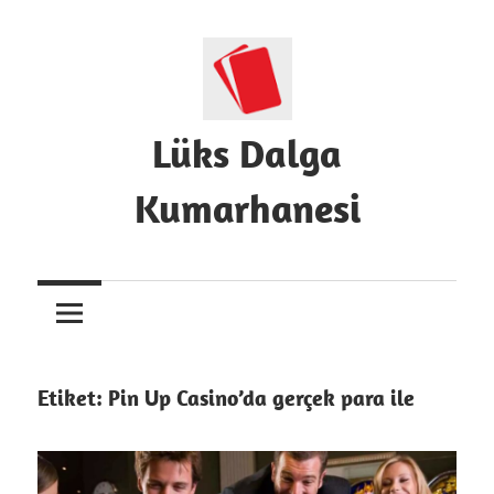
Skip
to
content
Lüks Dalga
Kumarhanesi
Yeni
oyuncu
bonusları,
ücretsiz
dönüşler,
Etiket:
Pin Up Casino’da gerçek para ile
yatırım
bonusları
ve