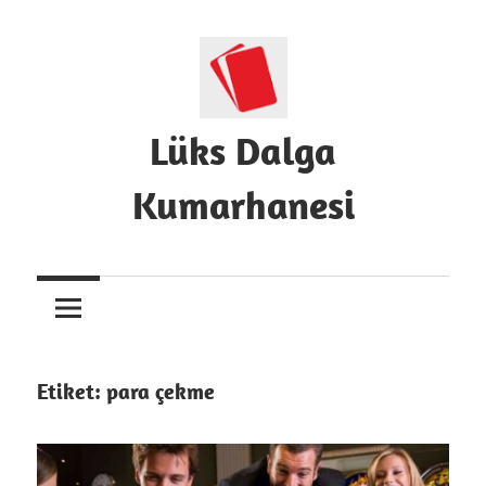
Skip
to
content
Lüks Dalga
Kumarhanesi
Yeni
oyuncu
bonusları,
ücretsiz
dönüşler,
Etiket:
para çekme
yatırım
bonusları
ve