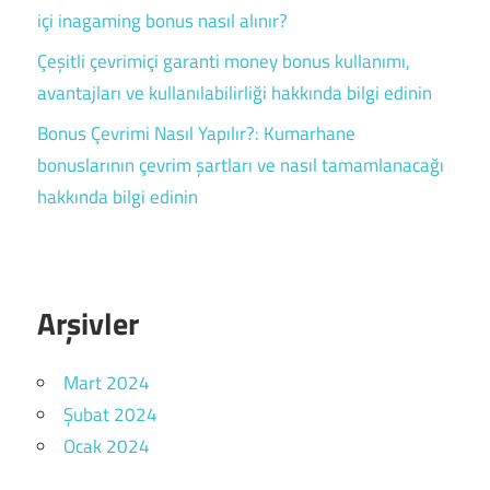
içi inagaming bonus nasıl alınır?
Çeşitli çevrimiçi garanti money bonus kullanımı,
avantajları ve kullanılabilirliği hakkında bilgi edinin
Bonus Çevrimi Nasıl Yapılır?: Kumarhane
bonuslarının çevrim şartları ve nasıl tamamlanacağı
hakkında bilgi edinin
Arşivler
Mart 2024
Şubat 2024
Ocak 2024